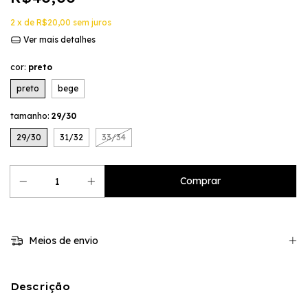
2
x de
R$20,00
sem juros
Ver mais detalhes
cor:
preto
preto
bege
tamanho:
29/30
29/30
31/32
33/34
Meios de envio
Descrição