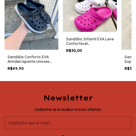
Sandália Infantil EVA Leve
Confortável
Antiderrapante Menino
R$30,00
Menina
Sandália Conforto EVA
Sandá
Antiderrapante Unissex
Super
Faixa Leve Macia Casual
Mascu
R$49,90
R$30
Dia a Dia
Antid
Newsletter
Cadastre-se e receba nossas ofertas.