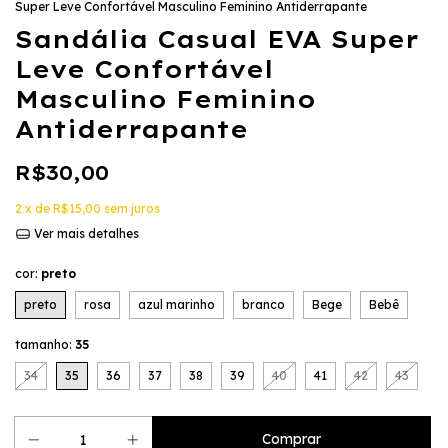
Super Leve Confortável Masculino Feminino Antiderrapante
Sandália Casual EVA Super
Leve Confortável
Masculino Feminino
Antiderrapante
R$30,00
2
x de
R$15,00
sem juros
Ver mais detalhes
cor:
preto
preto
rosa
azul marinho
branco
Bege
Bebê
tamanho:
35
34
35
36
37
38
39
40
41
42
43